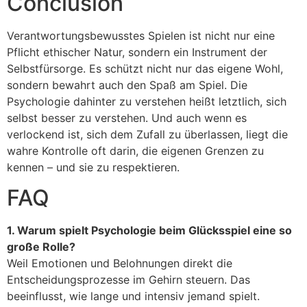
Conclusion
Verantwortungsbewusstes Spielen ist nicht nur eine
Pflicht ethischer Natur, sondern ein Instrument der
Selbstfürsorge. Es schützt nicht nur das eigene Wohl,
sondern bewahrt auch den Spaß am Spiel. Die
Psychologie dahinter zu verstehen heißt letztlich, sich
selbst besser zu verstehen. Und auch wenn es
verlockend ist, sich dem Zufall zu überlassen, liegt die
wahre Kontrolle oft darin, die eigenen Grenzen zu
kennen – und sie zu respektieren.
FAQ
1. Warum spielt Psychologie beim Glücksspiel eine so
große Rolle?
Weil Emotionen und Belohnungen direkt die
Entscheidungsprozesse im Gehirn steuern. Das
beeinflusst, wie lange und intensiv jemand spielt.