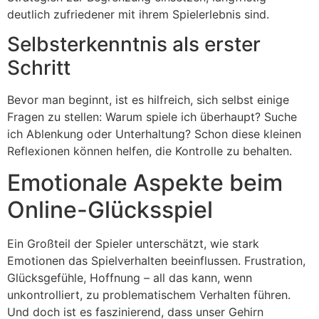
deutlich zufriedener mit ihrem Spielerlebnis sind.
Selbsterkenntnis als erster
Schritt
Bevor man beginnt, ist es hilfreich, sich selbst einige
Fragen zu stellen: Warum spiele ich überhaupt? Suche
ich Ablenkung oder Unterhaltung? Schon diese kleinen
Reflexionen können helfen, die Kontrolle zu behalten.
Emotionale Aspekte beim
Online-Glücksspiel
Ein Großteil der Spieler unterschätzt, wie stark
Emotionen das Spielverhalten beeinflussen. Frustration,
Glücksgefühle, Hoffnung – all das kann, wenn
unkontrolliert, zu problematischem Verhalten führen.
Und doch ist es faszinierend, dass unser Gehirn