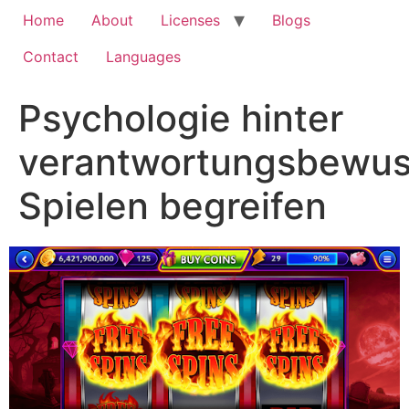
Home
About
Licenses
Blogs
Contact
Languages
Psychologie hinter
verantwortungsbewu
Spielen begreifen