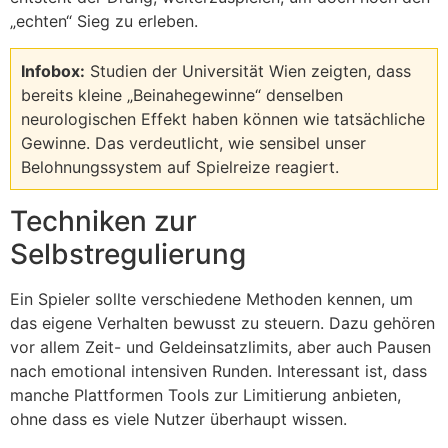
„echten“ Sieg zu erleben.
Infobox:
Studien der Universität Wien zeigten, dass
bereits kleine „Beinahegewinne“ denselben
neurologischen Effekt haben können wie tatsächliche
Gewinne. Das verdeutlicht, wie sensibel unser
Belohnungssystem auf Spielreize reagiert.
Techniken zur
Selbstregulierung
Ein Spieler sollte verschiedene Methoden kennen, um
das eigene Verhalten bewusst zu steuern. Dazu gehören
vor allem Zeit- und Geldeinsatzlimits, aber auch Pausen
nach emotional intensiven Runden. Interessant ist, dass
manche Plattformen Tools zur Limitierung anbieten,
ohne dass es viele Nutzer überhaupt wissen.