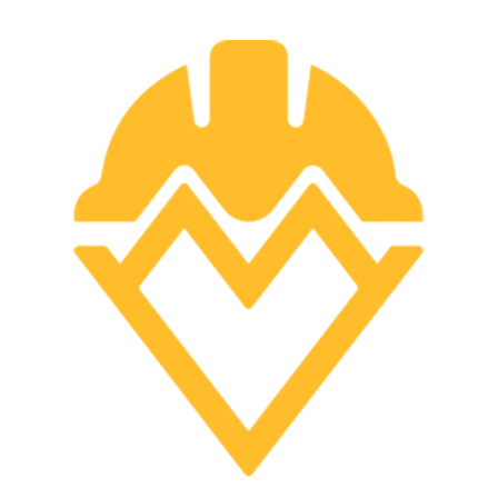
Skip
to
content