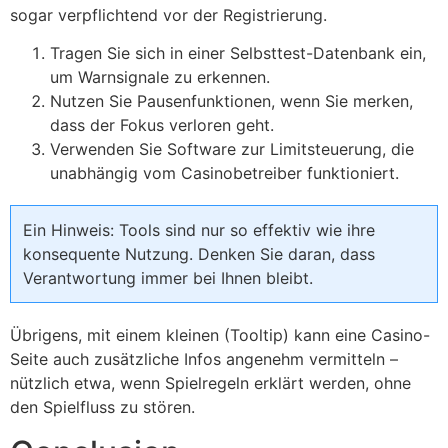
sogar verpflichtend vor der Registrierung.
Tragen Sie sich in einer Selbsttest-Datenbank ein,
um Warnsignale zu erkennen.
Nutzen Sie Pausenfunktionen, wenn Sie merken,
dass der Fokus verloren geht.
Verwenden Sie Software zur Limitsteuerung, die
unabhängig vom Casinobetreiber funktioniert.
Ein Hinweis: Tools sind nur so effektiv wie ihre
konsequente Nutzung. Denken Sie daran, dass
Verantwortung immer bei Ihnen bleibt.
Übrigens, mit einem kleinen (
Tooltip
) kann eine Casino-
Seite auch zusätzliche Infos angenehm vermitteln –
nützlich etwa, wenn Spielregeln erklärt werden, ohne
den Spielfluss zu stören.