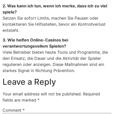
2. Was kann ich tun, wenn ich merke, dass ich zu viel
spiele?
Setzen Sie sofort Limits, machen Sie Pausen oder
kontaktieren Sie Hilfsstellen, bevor ein Kontrollverlust
entsteht.
3. Wie helfen Online-Casinos bei
verantwortungsvollem Spielen?
Viele Betreiber bieten heute Tools und Programme, die
den Einsatz, die Dauer und die Aktivität der Spieler
regulieren oder anzeigen. Diese Maßnahmen sind ein
starkes Signal in Richtung Prävention.
Leave a Reply
Your email address will not be published.
Required
fields are marked
*
Comment
*