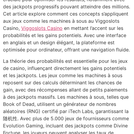
des jackpots progressifs pouvant atteindre des millions.
Cet article explore comment ces concepts s’appliquent
aux jeux comme les machines à sous au Viggoslots
Casino,
Viggoslots Casino
en mettant l’accent sur les
probabilités et les gains potentiels. Avec une interface
en anglais et un design élégant, la plateforme est
optimisée pour ordinateur, offrant une navigation fluide.
La théorie des probabilités est essentielle pour les jeux
de casino, influençant directement les gains potentiels
et les jackpots. Les jeux comme les machines à sous
reposent sur des calculs déterminant les chances de
gain, avec des récompenses allant de petits paiements
à des jackpots massifs. Les machines à sous, telles que
Book of Dead, utilisent un générateur de nombres
aléatoires (RNG) certifié par iTech Labs, garantissant la
随机性. Avec plus de 5.000 jeux de fournisseurs comme
Evolution Gaming, incluant des jackpots comme Divine
Fortune, les joueurs peuvent analyser les taux de