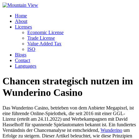
Skip
to
Home
content
About
Licenses
Economic License
Trade License
Value Added Tax
ISO
Blogs
Contact
Languages
Chancen strategisch nutzen im
Wunderino Casino
Das Wunderino Casino, betrieben von dem Anbieter Megapixel, ist
eine führende Online-Spielothek, die seit 2016 mit einer GGL-
Lizenz (erteilt am 24.11.2022) und Werbekampagnen mit David
Hasselhoff für spannende Spielautomaten bekannt ist. Ein fundiertes
Verständnis der Chancenanalyse ist entscheidend,
Wunderino
um
Erfolge zu steigern. Dieser Artikel beleuchtet, wie diese Prinzipien