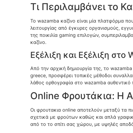
Τι Περιλαμβάνει το Κ
Το wazamba καζίνο είναι μία πλατφόρμα που
λειτουργίας από έγκυρες οργανισμούς, εγγυά
της ποικιλία gaming επιλογών, συμπεριλαμ
καζίνο.
Εξέλιξη και Εξέλιξη στο
Από την αρχική δημιουργία της, το wazamba
greece, προσφέρει τοπικές μέθοδοι συναλλ
λάθος ορθογραφία στο wazamba αυθεντικό π
Online Φρουτάκια: Η
Οι φρουτακια online αποτελούν μεταξύ τα π
σχετικά με φρούτων καθώς και απλά γραφικά
από το το σπίτι σας χώρου, με υψηλές αποδ