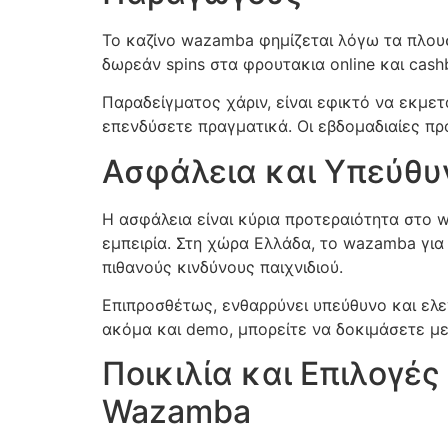
Το καζίνο wazamba φημίζεται λόγω τα πλου
δωρεάν spins στα φρουτακια online και cas
Παραδείγματος χάριν, είναι εφικτό να εκμε
επενδύσετε πραγματικά. Οι εβδομαδιαίες π
Ασφάλεια και Υπεύθυν
Η ασφάλεια είναι κύρια προτεραιότητα στο 
εμπειρία. Στη χώρα Ελλάδα, το wazamba γι
πιθανούς κινδύνους παιχνιδιού.
Επιπροσθέτως, ενθαρρύνει υπεύθυνο και ελε
ακόμα και demo, μπορείτε να δοκιμάσετε με
Ποικιλία και Επιλογέ
Wazamba