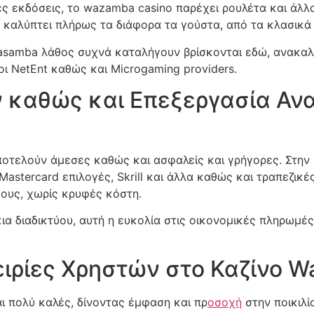
ς εκδόσεις, το wazamba casino παρέχει ρουλέτα και άλλα,
 καλύπτει πλήρως τα διάφορα τα γούστα, από τα κλασικά 
asamba λάθος συχνά καταλήγουν βρίσκονται εδώ, ανακαλ
 NetEnt καθώς και Microgaming providers.
 καθώς και Επεξεργασία Αν
οτελούν άμεσες καθώς και ασφαλείς και γρήγορες. Στην 
Mastercard επιλογές, Skrill και άλλα καθώς και τραπεζι
ους, χωρίς κρυφές κόστη.
διαδικτύου, αυτή η ευκολία στις οικονομικές πληρωμές κ
ειρίες Χρηστών στο Καζίνο 
ι πολύ καλές, δίνοντας έμφαση και πρ
οσοχή
στην ποικιλί