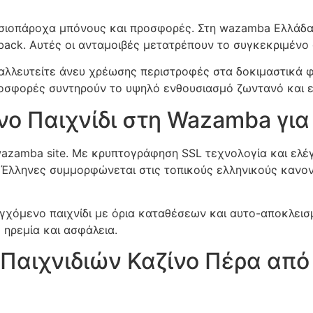
σιοπάροχα μπόνους και προσφορές. Στη wazamba Ελλάδα
hback. Αυτές οι ανταμοιβές μετατρέπουν το συγκεκριμένο 
ταλλευτείτε άνευ χρέωσης περιστροφές στα δοκιμαστικά 
ροσφορές συντηρούν το υψηλό ενθουσιασμό ζωντανό και ε
ο Παιχνίδι στη Wazamba για
wazamba site. Με κρυπτογράφηση SSL τεχνολογία και ελέ
α Έλληνες συμμορφώνεται στις τοπικούς ελληνικούς κανο
γχόμενο παιχνίδι με όρια καταθέσεων και αυτο-αποκλεισ
 ηρεμία και ασφάλεια.
ς Παιχνιδιών Καζίνο Πέρα απ