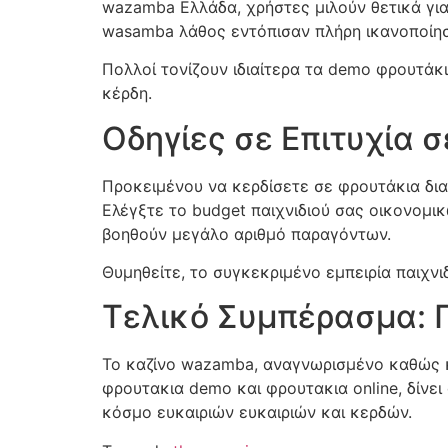
wazamba Ελλάδα, χρήστες μιλούν θετικά γι
wasamba λάθος εντόπισαν πλήρη ικανοποίησ
Πολλοί τονίζουν ιδιαίτερα τα demo φρουτάκ
κέρδη.
Οδηγίες σε Επιτυχία 
Προκειμένου να κερδίσετε σε φρουτάκια δια
Ελέγξτε το budget παιχνιδιού σας οικονομι
βοηθούν μεγάλο αριθμό παραγόντων.
Θυμηθείτε, το συγκεκριμένο εμπειρία παιχνι
Τελικό Συμπέρασμα: 
Το καζίνο wazamba, αναγνωρισμένο καθώς 
φρουτακια demo και φρουτακια online, δίνε
κόσμο ευκαιριών ευκαιριών και κερδών.