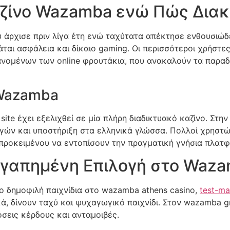
αζίνο Wazamba ενώ Πώς Διακ
 άρχισε πριν λίγα έτη ενώ ταχύτατα απέκτησε ενθουσιώδε
ται ασφάλεια και δίκαιο gaming. Οι περισσότεροι χρήστε
βανομένων των online φρουτάκια, που ανακαλούν τα παρα
 Wazamba
 site έχει εξελιχθεί σε μία πλήρη διαδικτυακό καζίνο. Σ
αγών και υποστήριξη στα ελληνικά γλώσσα. Πολλοί χρηστ
ροκειμένου να εντοπίσουν την πραγματική γνήσια πλατφ
 Αγαπημένη Επιλογή στο Waz
ιο δημοφιλή παιχνίδια στο wazamba athens casino,
test-ma
, δίνουν ταχύ και ψυχαγωγικό παιχνίδι. Στον wazamba gr
όσεις κέρδους και ανταμοιβές.