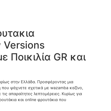
ουτακια
 Versions
ε Ποικιλία GR και
κυρίως στην Ελλάδα. Προσφέροντας μια
ση που ψάχνετε σχετικά με wazamba καζίνο,
τις απαραίτητες λεπτομέρειες. Κυρίως για
ουτάκια και online φρουτάκια που