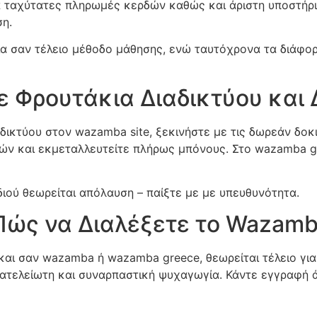
α ταχύτατες πληρωμές κερδών καθώς και άριστη υποστήρ
η.
ια σαν τέλειο μέθοδο μάθησης, ενώ ταυτόχρονα τα διάφορ
σε Φρουτάκια Διαδικτύου και
δικτύου στον wazamba site, ξεκινήστε με τις δωρεάν δοκ
κών και εκμεταλλευτείτε πλήρως μπόνους. Στο wazamba g
διού θεωρείται απόλαυση – παίξτε με με υπευθυνότητα.
Πώς να Διαλέξετε το Wazamb
και σαν wazamba ή wazamba greece, θεωρείται τέλειο γ
ι ατελείωτη και συναρπαστική ψυχαγωγία. Κάντε εγγραφή