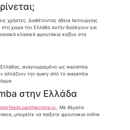
ρίνεται;
ις χρήστες. Διαθέτοντας άδεια λειτουργίας
ς στη χώρα την Ελλάδα αυτήν διαλέγουν για
δοσιακά κλασικά φρουτάκια καζίνο στα
την Ελλάδας, αναγνωρισμένο ως wazamba
ών αλλάζουν την query από το wasamba
όρμα.
amba στην Ελλάδα
sterfeeds.pantheonsite.io
,. Με θέματα
eece, μπορείτε να παίξετε φρουτακια online