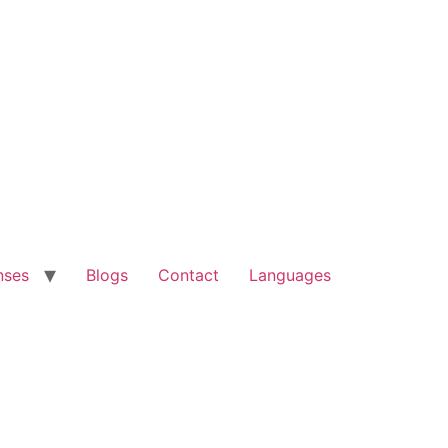
nses
Blogs
Contact
Languages