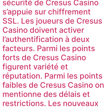
sécurité de Cresus Casino
s’appuie sur chiffrement
SSL. Les joueurs de Cresus
Casino doivent activer
l’authentification à deux
facteurs. Parmi les points
forts de Cresus Casino
figurent variété et
réputation. Parmi les points
faibles de Cresus Casino on
mentionne des délais et
restrictions. Les nouveaux