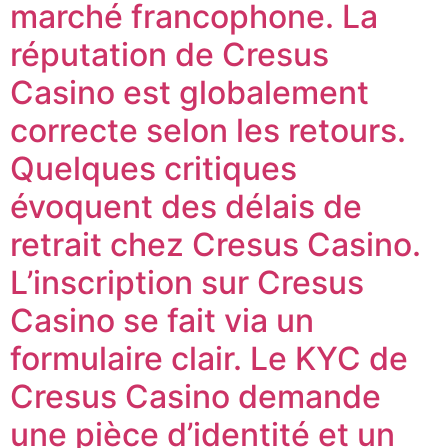
marché francophone. La
réputation de Cresus
Casino est globalement
correcte selon les retours.
Quelques critiques
évoquent des délais de
retrait chez Cresus Casino.
L’inscription sur Cresus
Casino se fait via un
formulaire clair. Le KYC de
Cresus Casino demande
une pièce d’identité et un