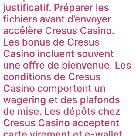
justificatif. Préparer les
fichiers avant d’envoyer
accélère Cresus Casino.
Les bonus de Cresus
Casino incluent souvent
une offre de bienvenue. Les
conditions de Cresus
Casino comportent un
wagering et des plafonds
de mise. Les dépôts chez
Cresus Casino acceptent
carte virement et e-wallet.