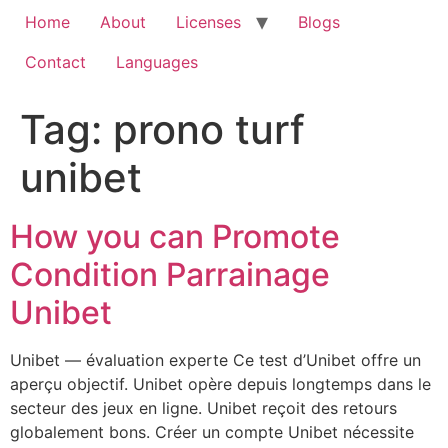
Home
About
Licenses
Blogs
Contact
Languages
Tag:
prono turf
unibet
How you can Promote
Condition Parrainage
Unibet
Unibet — évaluation experte Ce test d’Unibet offre un
aperçu objectif. Unibet opère depuis longtemps dans le
secteur des jeux en ligne. Unibet reçoit des retours
globalement bons. Créer un compte Unibet nécessite