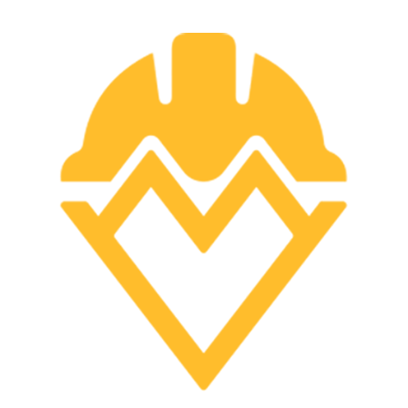
Skip
to
content