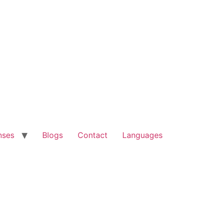
nses
Blogs
Contact
Languages