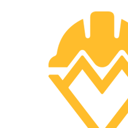
Skip
to
content