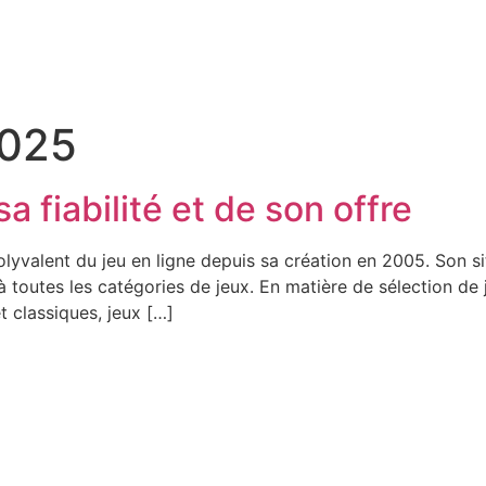
2025
sa fiabilité et de son offre
lyvalent du jeu en ligne depuis sa création en 2005. Son 
 toutes les catégories de jeux. En matière de sélection de 
classiques, jeux […]