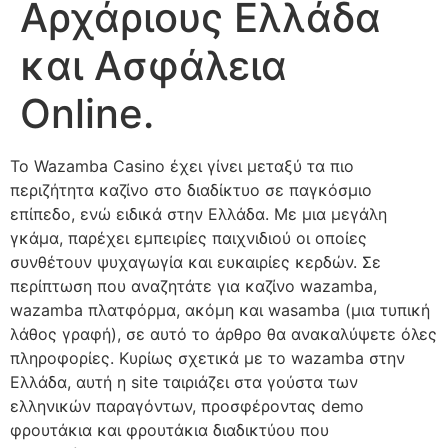
Αρχάριους Ελλάδα
και Ασφάλεια
Online.
Το Wazamba Casino έχει γίνει μεταξύ τα πιο
περιζήτητα καζίνο στο διαδίκτυο σε παγκόσμιο
επίπεδο, ενώ ειδικά στην Ελλάδα. Με μια μεγάλη
γκάμα, παρέχει εμπειρίες παιχνιδιού οι οποίες
συνθέτουν ψυχαγωγία και ευκαιρίες κερδών. Σε
περίπτωση που αναζητάτε για καζίνο wazamba,
wazamba πλατφόρμα, ακόμη και wasamba (μια τυπική
λάθος γραφή), σε αυτό το άρθρο θα ανακαλύψετε όλες
πληροφορίες. Κυρίως σχετικά με το wazamba στην
Ελλάδα, αυτή η site ταιριάζει στα γούστα των
ελληνικών παραγόντων, προσφέροντας demo
φρουτάκια και φρουτάκια διαδικτύου που