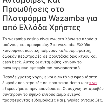
Προωθήσεις στο
Πλατφόρμα Wazamba για
από Ελλάδα Χρήστες
Το wazamba casino είναι γνωστό λόγω τα πλούσια
μπόνους και προσφορές. Στο wazamba Ελλάδα,
καινούργιοι παίκτες παίρνουν καλωσορίσματος,
δωρεάν περιστροφές σε φρουτάκια διαδικτύου και
cash back. Αυτές οι ανταμοιβές κάνουν το
συγκεκριμένο εμπειρία πιο συναρπαστικό.
Παραδείγματος χάριν, είναι εφικτό να εφαρμόσετε
δωρεάν περιστροφές σε φρουτακια demo ώστ
ε να
εξερευνήσετε πριν επενδύσετε. Οι συχνές ανταμοιβές
συντηρούν το υψηλό ενθουσιασμό ενεργό,
προσφέροντας εβδομαδιαίες και μηνιαίες ανταμοιβές.