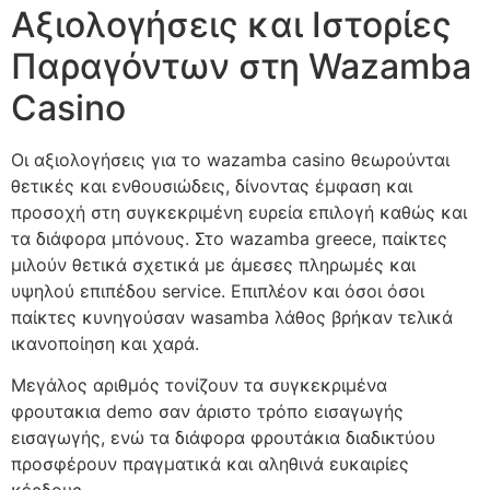
Αξιολογήσεις και Ιστορίες
Παραγόντων στη Wazamba
Casino
Οι αξιολογήσεις για το wazamba casino θεωρούνται
θετικές και ενθουσιώδεις, δίνοντας έμφαση και
προσοχή στη συγκεκριμένη ευρεία επιλογή καθώς και
τα διάφορα μπόνους. Στο wazamba greece, παίκτες
μιλούν θετικά σχετικά με άμεσες πληρωμές και
υψηλού επιπέδου service. Επιπλέον και όσοι όσοι
παίκτες κυνηγούσαν wasamba λάθος βρήκαν τελικά
ικανοποίηση και χαρά.
Μεγάλος αριθμός τονίζουν τα συγκεκριμένα
φρουτακια demo σαν άριστο τρόπο εισαγωγής
εισαγωγής, ενώ τα διάφορα φρουτάκια διαδικτύου
προσφέρουν πραγματικά και αληθινά ευκαιρίες