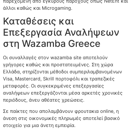
παρεχόμενη από έγκυρους παρόχους όπως NetEnt και
άλλοι καθώς και Microgaming.
Καταθέσεις και
Επεξεργασία Αναλήψεων
στη Wazamba Greece
Οι συναλλαγές στον wazamba site αποτελούν
γρήγορες καθώς και προστατευμένες. Στη χώρα
Ελλάδα, στηρίζονται μέθοδοι συμπεριλαμβανομένων
Visa, Mastercard, Skrill πορτοφόλι και τραπεζικές
μεταφορές. Οι συγκεκριμένες επεξεργασίες
αναλήψεων επεξεργάζονται μέσα αρκετές χρονικές
περιόδους, άνευ αθέατες χρεώσεις.
Σε παίκτες που απολαμβάνουν φρουτακια online, η
άνεση στις οικονομικές πληρωμές αποτελεί βασικό
στοιχείο για μια άνετη εμπειρία.