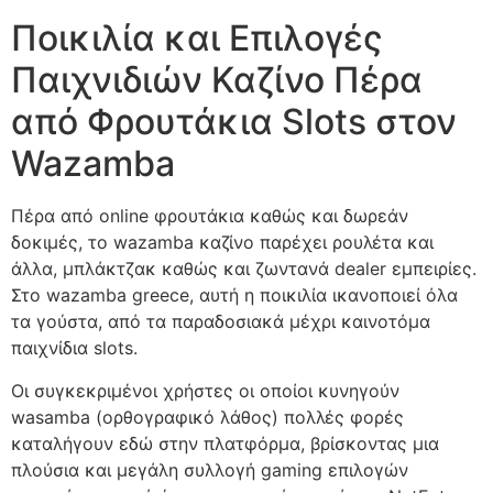
Ποικιλία και Επιλογές
Παιχνιδιών Καζίνο Πέρα
από Φρουτάκια Slots στον
Wazamba
Πέρα από online φρουτάκια καθώς και δωρεάν
δοκιμές, το wazamba καζίνο παρέχει ρουλέτα και
άλλα, μπλάκτζακ καθώς και ζωντανά dealer εμπειρίες.
Στο wazamba greece, αυτή η ποικιλία ικανοποιεί όλα
τα γούστα, από τα παραδοσιακά μέχρι καινοτόμα
παιχνίδια slots.
Οι συγκεκριμένοι χρήστες οι οποίοι κυνηγούν
wasamba (ορθογραφικό λάθος) πολλές φορές
καταλήγουν εδώ στην πλατφόρμα, βρίσκοντας μια
πλούσια και μεγάλη συλλογή gaming επιλογών