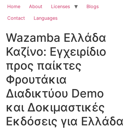
Home
About
Licenses
Blogs
Contact
Languages
Wazamba Ελλάδα
Καζίνο: Εγχειρίδιο
προς παίκτες
Φρουτάκια
Διαδικτύου Demo
και Δοκιμαστικές
Εκδόσεις για Ελλάδα