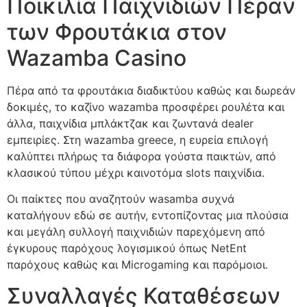
Ποικιλία Παιχνιδιών Πέραν
των Φρουτάκια στον
Wazamba Casino
Πέρα από τα φρουτάκια διαδικτύου καθώς και δωρεάν
δοκιμές, το καζίνο wazamba προσφέρει ρουλέτα και
άλλα, παιχνίδια μπλάκτζακ και ζωντανά dealer
εμπειρίες. Στη wazamba greece, η ευρεία επιλογή
καλύπτει πλήρως τα διάφορα γούστα παικτών, από
κλασικού τύπου μέχρι καινοτόμα slots παιχνίδια.
Οι παίκτες που αναζητούν wasamba συχνά
καταλήγουν εδώ σε αυτήν, εντοπίζοντας μια πλούσια
και μεγάλη συλλογή παιχνιδιών παρεχόμενη από
έγκυρους παρόχους λογισμικού όπως NetEnt
παρόχους καθώς και Microgaming και παρόμοιοι.
Συναλλαγές Καταθέσεων