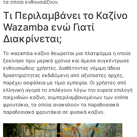
τα οποία ενθουσιάζουν.
Τι Περιλαμβάνει το Καζίνο
Wazamba ενώ Γιατί
Διακρίνεται;
Το wazamba καζίνο θεωρείται μια πλατφόρμα η οποία
ξεκίνησε πριν μερικά χρόνια και άμεσα συγκέντρωσε
ενθουσιώδεις χρήστες. Διαθέτοντας νόμιμη άδεια
δραστηριότητας εκδιδόμενη από αξιόπιστες αρχές,
παρέχει ασφάλεια με τίμιο εμπειρία. Οι χρήστες από
ελληνική αγορά το επιλέγουν λόγω την ευρεία επιλογή
παιχνιδιών καζίνο, συμπεριλαμβανομένων των online
φρουτάκια, τα οποία ανακαλούν τα παραδοσιακά
παραδοσιακά φρουτάκια σε φυσικά καζίνο.