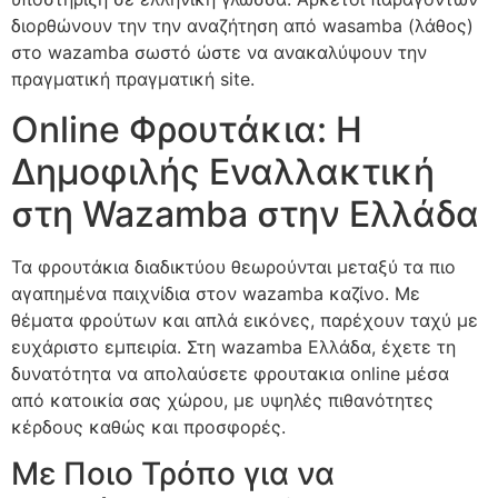
διορθώνουν την την αναζήτηση από wasamba (λάθος)
στο wazamba σωστό ώστε να ανακαλύψουν την
πραγματική πραγματική site.
Online Φρουτάκια: Η
Δημοφιλής Εναλλακτική
στη Wazamba στην Ελλάδα
Τα φρουτάκια διαδικτύου θεωρούνται μεταξύ τα πιο
αγαπημένα παιχνίδια στον wazamba καζίνο. Με
θέματα φρούτων και απλά εικόνες, παρέχουν ταχύ με
ευχάριστο εμπειρία. Στη wazamba Ελλάδα, έχετε τη
δυνατότητα να απολαύσετε φρουτακια online μέσα
από κατοικία σας χώρου, με υψηλές πιθανότητες
κέρδους καθώς και προσφορές.
Με Ποιο Τρόπο για να