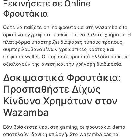
Ξεκινήσετε σε Online
Φρουτάκια
Ώστε να παίξετε online φρουτάκια στη wazamba site,
αρκεί να εγγραφείτε καθώς και να βάλετε χρήματα. Η
πλατφόρμα υποστηρίζει διάφορες τύπους τρόπους,
συμπεριλαμβανομένων χρεωστικές κάρτες και
ψηφιακά wallet. Οι περισσότεροι από Ελλάδα παίκτες
αξιολογούν της άνεση και την γρήγορη διαδικασία.
Δοκιμαστικά Φρουτάκια:
Προσπαθήστε Δίχως
Κίνδυνο Χρημάτων στον
Wazamba
Εάν βρίσκεστε νέοι στη gaming, οι φρουτακια demo
αποτελούν ιδανική επιλογή. Στο wazamba casino,