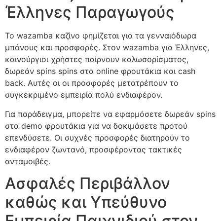
Έλληνες Παραγωγούς
Το wazamba καζίνο φημίζεται για τα γενναιόδωρα
μπόνους και προσφορές. Στον wazamba για Έλληνες,
καινούργιοι χρήστες παίρνουν καλωσορίσματος,
δωρεάν spins spins στα online φρουτάκια και cash
back. Αυτές οι οι προσφορές μετατρέπουν το
συγκεκριμένο εμπειρία πολύ ενδιαφέρον.
Για παράδειγμα, μπορείτε να εφαρμόσετε δωρεάν spins
στα demo φρουτάκια για να δοκιμάσετε προτού
επενδύσετε. Οι συχνές προσφορές διατηρούν το
ενδιαφέρον ζωντανό, προσφέροντας τακτικές
ανταμοιβές.
Ασφαλές Περιβάλλον
καθώς και Υπεύθυνο
Εμπειρία Παιχνιδιού στον