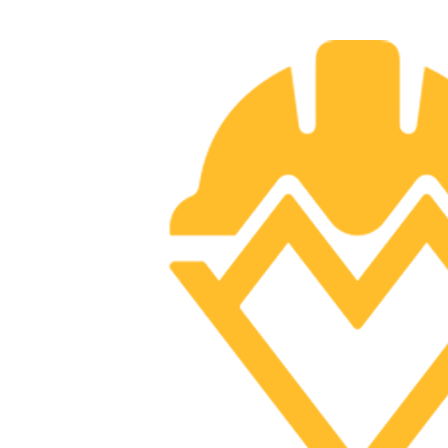
Skip
to
content