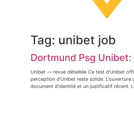
Tag:
unibet job
Dortmund Psg Unibet: 
Unibet — revue détaillée Ce test d’Unibet off
perception d’Unibet reste solide. L’ouverture 
document d’identité et un justificatif récent.