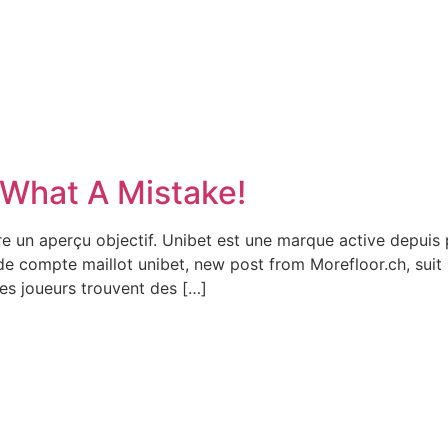
What A Mistake!
re un aperçu objectif. Unibet est une marque active depuis
de compte maillot unibet, new post from Morefloor.ch, suit 
 Les joueurs trouvent des […]